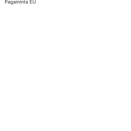
Pagaminta EU
Pirkimo pardavimo taisyklės
Privatumo politika
Pristatymo kainos ir sąlygos
Adresas