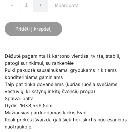
Išparduota
-
+
Pridėti į krepšelį
Dėžutė pagaminta iš kartono vientisa, tvirta, stabili,
patogi surinkimui, su rankenėle
Puiki pakuotė sausainukams, grybukams ir kitiems
konditeriniams gaminiams
Taip pat tinka dovanėlėms (kurias ruošia svečiams
vestuvių, krikštynų ir kitų švenčių proga)
Spalva: balta
Dydis: 16x8,5x9,5cm
Mažiausias parduodamas kiekis 5vnt
Reali prekės išvaizda gali šiek tiek skirtis nuo esančios
nuotraukoje.