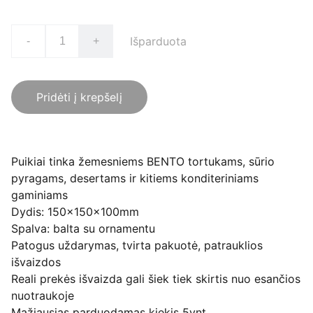
Išparduota
-
+
Pridėti į krepšelį
Puikiai tinka žemesniems BENTO tortukams, sūrio
pyragams, desertams ir kitiems konditeriniams
gaminiams
Dydis: 150x150x100mm
Spalva: balta su ornamentu
Patogus uždarymas, tvirta pakuotė, patrauklios
išvaizdos
Reali prekės išvaizda gali šiek tiek skirtis nuo esančios
nuotraukoje
Mažiausias parduodamas kiekis 5vnt