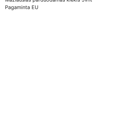
Pagaminta EU
Pirkimo pardavimo taisyklės
Privatumo politika
Pristatymo kainos ir sąlygos
Adresas