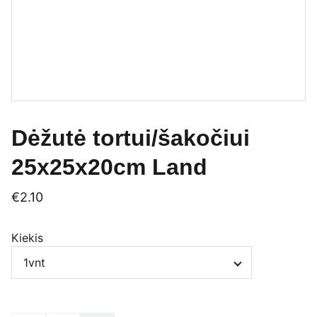
Dėžutė tortui/šakočiui
25x25x20cm Land
€2.10
Kiekis