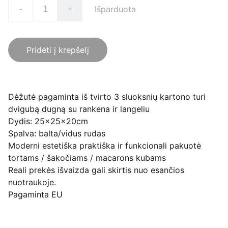
Išparduota
-
+
Pridėti į krepšelį
Dėžutė pagaminta iš tvirto 3 sluoksnių kartono turi
dvigubą dugną su rankena ir langeliu
Dydis: 25x25x20cm
Spalva: balta/vidus rudas
Moderni estetiška praktiška ir funkcionali pakuotė
tortams / šakočiams / macarons kubams
Reali prekės išvaizda gali skirtis nuo esančios
nuotraukoje.
Pagaminta EU