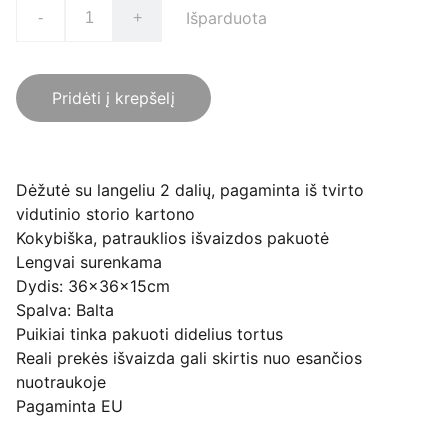
Išparduota
-
+
Pridėti į krepšelį
Dėžutė su langeliu 2 dalių, pagaminta iš tvirto
vidutinio storio kartono
Kokybiška, patrauklios išvaizdos pakuotė
Lengvai surenkama
Dydis: 36x36x15cm
Spalva: Balta
Puikiai tinka pakuoti didelius tortus
Reali prekės išvaizda gali skirtis nuo esančios
nuotraukoje
Pagaminta EU