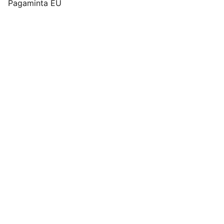
Pagaminta EU
Pirkimo pardavimo taisyklės
Privatumo politika
Pristatymo kainos ir sąlygos
Adresas