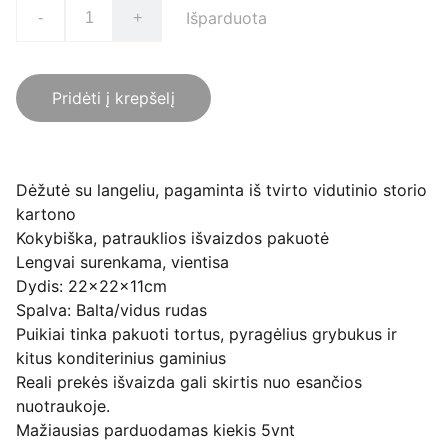
Išparduota
-
+
Pridėti į krepšelį
Dėžutė su langeliu, pagaminta iš tvirto vidutinio storio
kartono
Kokybiška, patrauklios išvaizdos pakuotė
Lengvai surenkama, vientisa
Dydis: 22x22x11cm
Spalva: Balta/vidus rudas
Puikiai tinka pakuoti tortus, pyragėlius grybukus ir
kitus konditerinius gaminius
Reali prekės išvaizda gali skirtis nuo esančios
nuotraukoje.
Mažiausias parduodamas kiekis 5vnt