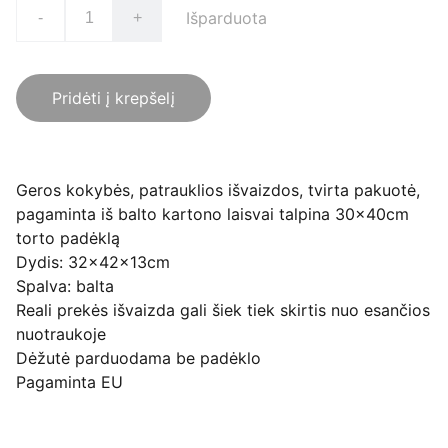
Išparduota
-
+
Pridėti į krepšelį
Geros kokybės, patrauklios išvaizdos, tvirta pakuotė,
pagaminta iš balto kartono laisvai talpina 30x40cm
torto padėklą
Dydis: 32x42x13cm
Spalva: balta
Reali prekės išvaizda gali šiek tiek skirtis nuo esančios
nuotraukoje
Dėžutė parduodama be padėklo
Pagaminta EU