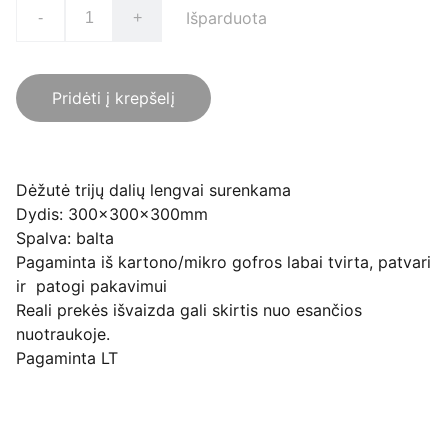
Išparduota
-
+
Pridėti į krepšelį
Dėžutė trijų dalių lengvai surenkama
Dydis: 300x300x300mm
Spalva: balta
Pagaminta iš kartono/mikro gofros labai tvirta, patvari
ir patogi pakavimui
Reali prekės išvaizda gali skirtis nuo esančios
nuotraukoje.
Pagaminta LT