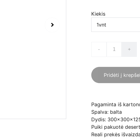
Kiekis
-
+
Pridėti į krepše
Pagaminta iš kartono 
Spalva: balta
Dydis: 300x300x1
Puiki pakuotė desert
Reali prekės išvaizda