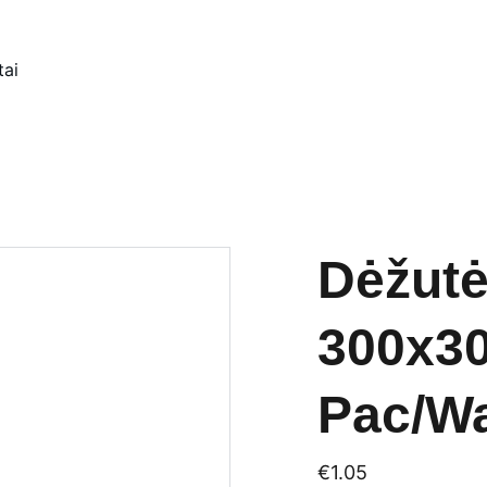
tai
Dėžutė
300x3
Pac/W
€1.05