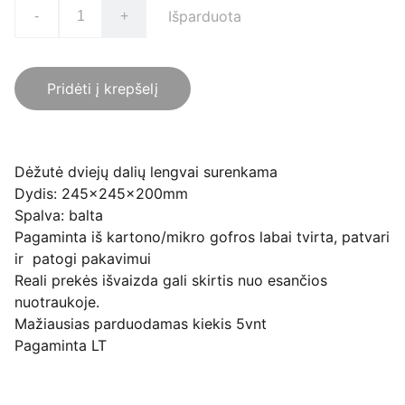
Išparduota
-
+
Pridėti į krepšelį
Dėžutė dviejų dalių lengvai surenkama
Dydis: 245x245x200mm
Spalva: balta
Pagaminta iš kartono/mikro gofros labai tvirta, patvari
ir patogi pakavimui
Reali prekės išvaizda gali skirtis nuo esančios
nuotraukoje.
Mažiausias parduodamas kiekis 5vnt
Pagaminta LT