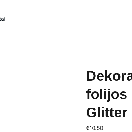
tai
Dekora
folijos
Glitte
€10.50