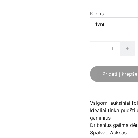
Kiekis
-
+
Pridėti į krepše
Valgomi auksiniai fol
Idealiai tinka puošti
gaminius
Dribsnius galima dėti 
Spalva: Auksas