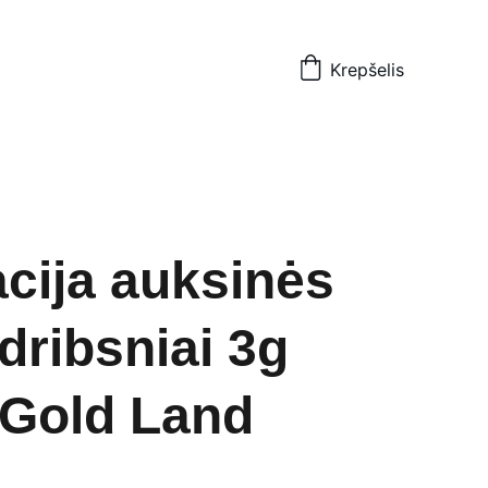
Krepšelis
cija auksinės
 dribsniai 3g
r Gold Land