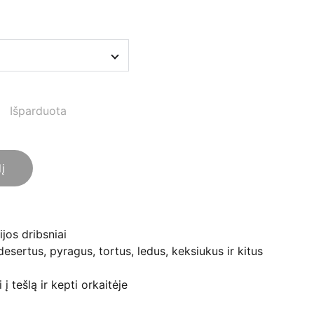
Išparduota
lį
ijos dribsniai
 desertus, pyragus, tortus, ledus, keksiukus ir kitus
į tešlą ir kepti orkaitėje