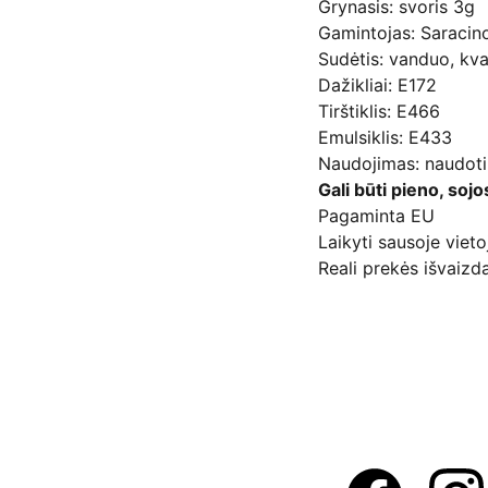
Grynasis: svoris 3g
Gamintojas: Saracin
Sudėtis: vanduo, kva
Dažikliai: E172
Tirštiklis: E466
Emulsiklis: E433
Naudojimas: naudoti 
Gali būti pieno, sojo
Pagaminta EU
Laikyti sausoje vieto
Reali prekės išvaizda