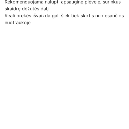
Rekomenduojama nulupti apsauginę plėvelę, surinkus
skaidrę dėžutės dalį
Reali prekės išvaizda gali šiek tiek skirtis nuo esančios
nuotraukoje
Pirkimo pardavimo taisyklės
Privatumo politika
Pristatymo kainos ir sąlygos
Adresas