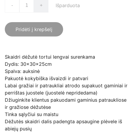
Išparduota
-
+
Pridėti į krepšelį
Skaidri dėžutė tortui lengvai surenkama
Dydis: 30x30x25cm
Spalva: auksinė
Pakuotė kokybiška išvaizdi ir patvari
Labai gražiai ir patraukliai atrodo supakuot gaminiai ir
perrištas juostele (juostelė nepridedama)
Džiuginkite klientus pakuodami gaminius patraukliose
ir gražiose dėžutėse
Tinka sąlyčiui su maistu
Dėžutės skaidri dalis padengta apsaugine plėvele iš
abiejų pusių