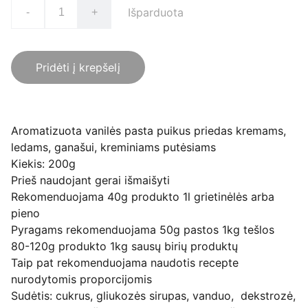
Išparduota
-
+
Pridėti į krepšelį
Aromatizuota vanilės pasta puikus priedas kremams,
ledams, ganašui, kreminiams putėsiams
Kiekis: 200g
Prieš naudojant gerai išmaišyti
Rekomenduojama 40g produkto 1l grietinėlės arba
pieno
Pyragams rekomenduojama 50g pastos 1kg tešlos
80-120g produkto 1kg sausų birių produktų
Taip pat rekomenduojama naudotis recepte
nurodytomis proporcijomis
Sudėtis: cukrus, gliukozės sirupas, vanduo, dekstrozė,