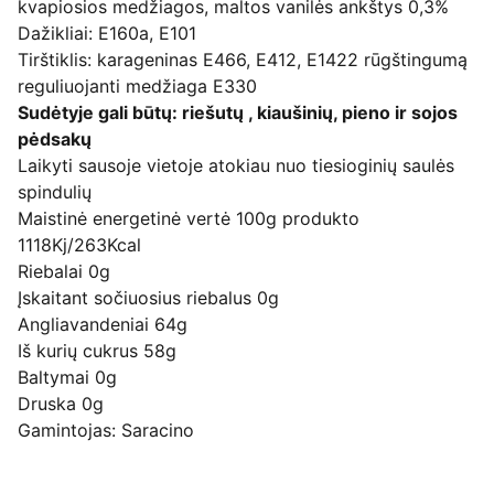
kvapiosios medžiagos, maltos vanilės ankštys 0,3%
Dažikliai: E160a, E101
Tirštiklis: karageninas E466, E412, E1422 rūgštingumą
reguliuojanti medžiaga E330
Sudėtyje gali būtų: riešutų , kiaušinių, pieno ir sojos
pėdsakų
Laikyti sausoje vietoje atokiau nuo tiesioginių saulės
spindulių
Maistinė energetinė vertė 100g produkto
1118Kj/263Kcal
Riebalai 0g
Įskaitant sočiuosius riebalus 0g
Angliavandeniai 64g
Iš kurių cukrus 58g
Baltymai 0g
Druska 0g
Gamintojas: Saracino