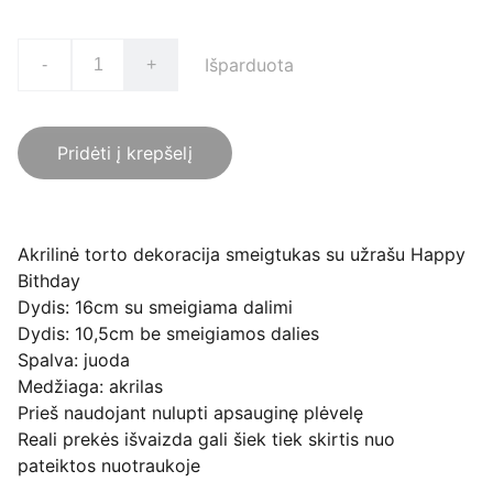
Išparduota
-
+
Pridėti į krepšelį
Akrilinė torto dekoracija smeigtukas su užrašu Happy
Bithday
Dydis: 16cm su smeigiama dalimi
Dydis: 10,5cm be smeigiamos dalies
Spalva: juoda
Medžiaga: akrilas
Prieš naudojant nulupti apsauginę plėvelę
Reali prekės išvaizda gali šiek tiek skirtis nuo
pateiktos nuotraukoje