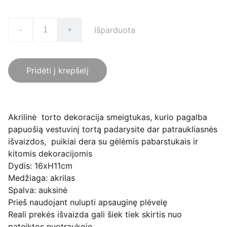
Išparduota
-
+
Pridėti į krepšelį
Akrilinė torto dekoracija smeigtukas, kurio pagalba
papuošią vestuvinį tortą padarysite dar patraukliasnės
išvaizdos, puikiai dera su gėlėmis pabarstukais ir
kitomis dekoracijomis
Dydis: 16xH11cm
Medžiaga: akrilas
Spalva: auksinė
Prieš naudojant nulupti apsauginę plėvelę
Reali prekės išvaizda gali šiek tiek skirtis nuo
pateiktos nuotraukoje