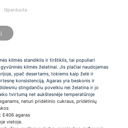
Išparduota
lį
ės kilmės standiklis ir tirštiklis, tai populiari
 gyvūninės kilmės želatinai
. Jis plačiai naudojamas
narijoje, ypač desertams, tokiems kaip želė ir
virtesnę konsistenciją. Agaras yra beskonis ir
idesniu stingdančiu poveikiu nei želatina ir jo
laiko tvirtumą net aukštesnėje temperatūroje
ganams, neturi pridėtinio cukraus, pridėtinių
skos
: E406 agaras
je vietoje.