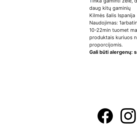
T
inka gaminti želė, 
daug kitų gaminių
Kilmės šalis Ispanija
Naudojimas: 1arbatini
10-22min tuomet maiš
produktais kuriuos n
proporcijomis.
Gali būti alergenų: s
Adresas