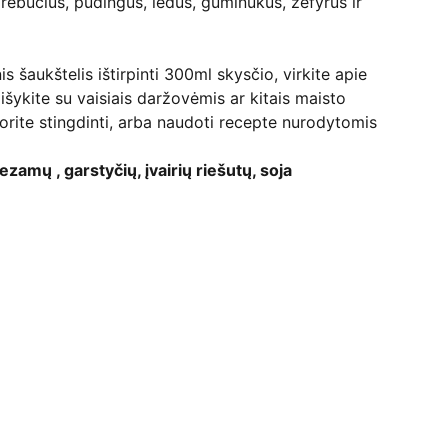
drebučius, pudingus, ledus, guminukus, zefyrus ir
s šaukštelis ištirpinti 300ml skysčio, virkite apie
ykite su vaisiais daržovėmis ar kitais maisto
orite stingdinti, arba naudoti recepte nurodytomis
ezamų , garstyčių, įvairių riešutų, soja
Kontaktai
+370 607 80037
dzi.pakuotes@gmail.com