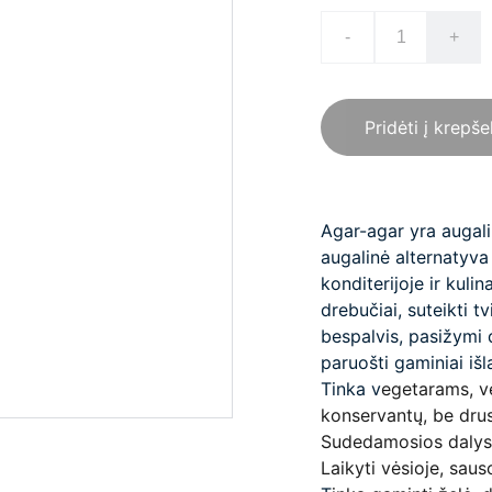
-
+
Pridėti į krepše
Agar-
agar yra augalin
augalinė alternatyva
konditerijoje ir kuli
drebučiai, suteikti t
bespalvis, pasižymi d
paruošti gaminiai iš
Tinka v
egetarams, ve
konservantų, be dru
Sudedamosios dalys
Laikyti vėsioje, sauso