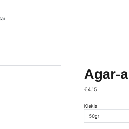
tai
Agar-a
€4.15
Kiekis