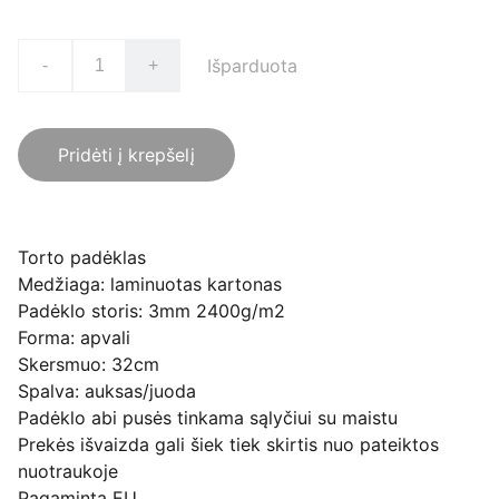
Išparduota
-
+
Pridėti į krepšelį
Torto padėklas
Medžiaga: laminuotas kartonas
Padėklo storis: 3mm 2400g/m2
Forma: apvali
Skersmuo: 32cm
Spalva: auksas/juoda
Padėklo abi pusės tinkama sąlyčiui su maistu
Prekės išvaizda gali šiek tiek skirtis nuo pateiktos
nuotraukoje
Pagaminta EU