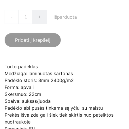
Išparduota
-
+
Pridėti į krepšelį
Torto padėklas
Medžiaga: laminuotas kartonas
Padėklo storis: 3mm 2400g/m2
Forma: apvali
Skersmuo: 22cm
Spalva: auksas/juoda
Padėklo abi pusės tinkama sąlyčiui su maistu
Prekės išvaizda gali šiek tiek skirtis nuo pateiktos
nuotraukoje
Pagaminta EU