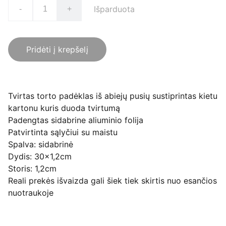
Išparduota
-
+
Pridėti į krepšelį
Tvirtas torto padėklas iš abiejų pusių sustiprintas kietu
kartonu kuris duoda tvirtumą
Padengtas sidabrine aliuminio folija
Patvirtinta sąlyčiui su maistu
Spalva: sidabrinė
Dydis: 30x1,2cm
Storis: 1,2cm
Reali prekės išvaizda gali šiek tiek skirtis nuo esančios
nuotraukoje