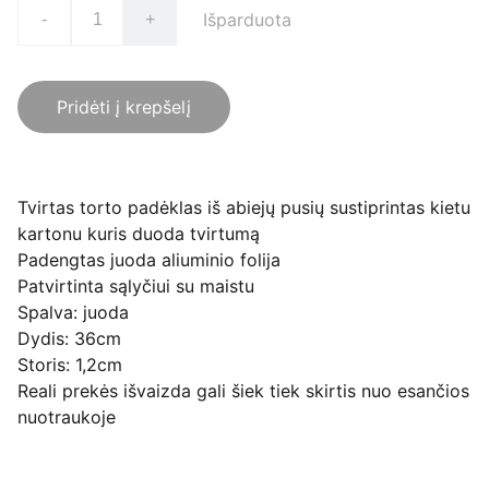
Išparduota
-
+
Pridėti į krepšelį
Tvirtas torto padėklas iš abiejų pusių sustiprintas kietu
kartonu kuris duoda tvirtumą
Padengtas juoda aliuminio folija
Patvirtinta sąlyčiui su maistu
Spalva: juoda
Dydis: 36cm
Storis: 1,2cm
Reali prekės išvaizda gali šiek tiek skirtis nuo esančios
nuotraukoje