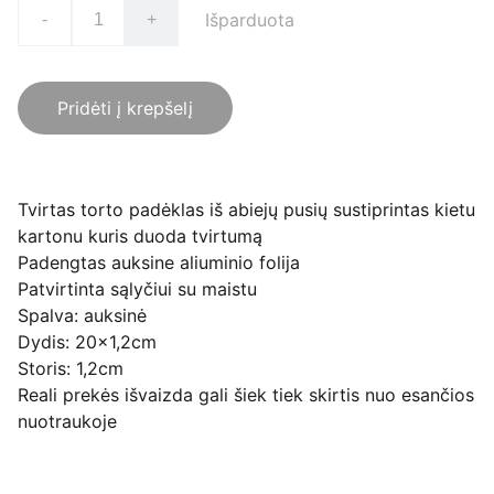
Išparduota
-
+
Pridėti į krepšelį
Tvirtas torto padėklas iš abiejų pusių sustiprintas kietu
kartonu kuris duoda tvirtumą
Padengtas auksine aliuminio folija
Patvirtinta sąlyčiui su maistu
Spalva: auksinė
Dydis: 20x1,2cm
Storis: 1,2cm
Reali prekės išvaizda gali šiek tiek skirtis nuo esančios
nuotraukoje