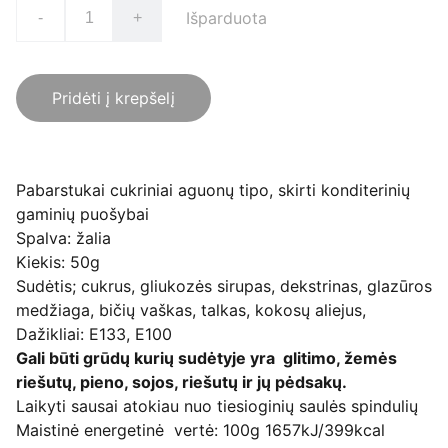
Išparduota
-
+
Pridėti į krepšelį
Pabarstukai cukriniai aguonų tipo, skirti konditerinių
gaminių puošybai
Spalva: žalia
Kiekis: 50g
Sudėtis; cukrus, gliukozės sirupas, dekstrinas, glazūros
medžiaga, bičių vaškas, talkas, kokosų aliejus,
Dažikliai: E133, E100
Gali būti grūdų kurių sudėtyje yra glitimo, žemės
riešutų, pieno, sojos, riešutų ir jų pėdsakų.
Laikyti sausai atokiau nuo tiesioginių saulės spindulių
Maistinė energetinė vertė: 100g 1657kJ/399kcal