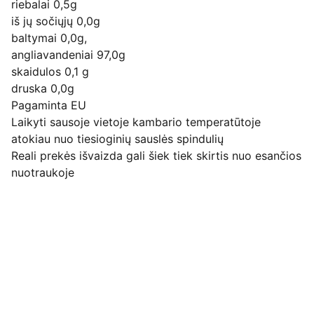
riebalai 0,5g
iš jų sočiųjų 0,0g
baltymai 0,0g,
angliavandeniai 97,0g
skaidulos 0,1 g
druska 0,0g
Pagaminta EU
Laikyti sausoje vietoje kambario temperatūtoje
atokiau nuo tiesioginių sauslės spindulių
Reali prekės išvaizda gali šiek tiek skirtis nuo esančios
nuotraukoje
Pirkimo pardavimo taisyklės
Privatumo politika
Pristatymo kainos ir sąlygos