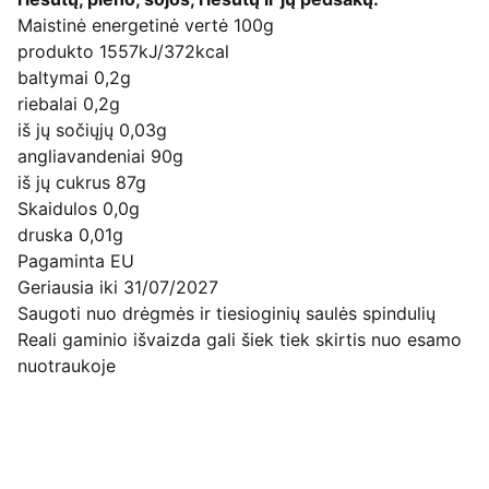
Maistinė energetinė vertė 100g
produkto 1557kJ/372kcal
baltymai 0,2g
riebalai 0,2g
iš jų sočiųjų 0,03g
angliavandeniai 90g
iš jų cukrus 87g
Skaidulos 0,0g
druska 0,01g
Pagaminta EU
Geriausia iki 31/07/2027
Saugoti nuo drėgmės ir tiesioginių saulės spindulių
Reali gaminio išvaizda gali šiek tiek skirtis nuo esamo
nuotraukoje