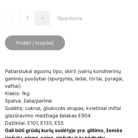
Išparduota
-
+
Pridėti į krepšelį
Pabarstukai aguonų tipo, skirti įvairių konditerinių
gaminių puošybai (spurgytės, ledai, tortai, pyragai,
vafliai)
Kiekis: 1kg
Spalva: žalia/perlinė
Sudėtis; cukrus, gliukozės sirupas, kvietiniai miltai
glazūravimo medžiaga šelakas E904
Dažikliai: E101, E133, E55
Gali būti grūdų kurių sudėtyje yra glitimo, žemės
riešutų, pieno, sojos, riešutų ir jų pėdsakų.