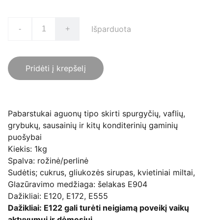
Išparduota
-
+
Pridėti į krepšelį
Pabarstukai aguonų tipo skirti spurgyčių, vaflių,
grybukų, sausainių ir kitų konditerinių gaminių
puošybai
Kiekis: 1kg
Spalva: rožinė/perlinė
Sudėtis; cukrus, gliukozės sirupas, kvietiniai miltai,
Glazūravimo medžiaga: šelakas E904
Dažikliai: E120, E172, E555
Dažikliai: E122 gali turėti neigiamą poveikį vaikų
aktyvumui ir dėmesiui