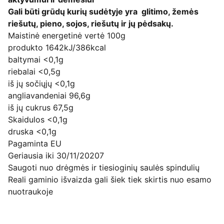
Gali būti grūdų kurių sudėtyje yra glitimo, žemės
riešutų, pieno, sojos, riešutų ir jų pėdsakų.
Maistinė energetinė vertė 100g
produkto 1642kJ/386kcal
baltymai <0,1g
riebalai <0,5g
iš jų sočiųjų <0,1g
angliavandeniai 96,6g
iš jų cukrus 67,5g
Skaidulos <0,1g
druska <0,1g
Pagaminta EU
Geriausia iki 30/11/20207
Saugoti nuo drėgmės ir tiesioginių saulės spindulių
Reali gaminio išvaizda gali šiek tiek skirtis nuo esamo
nuotraukoje