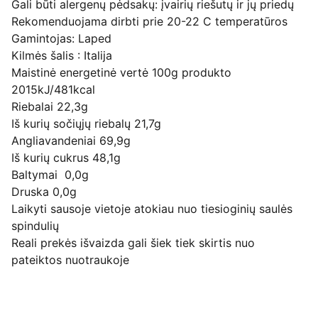
Gali būti alergenų pėdsakų: įvairių riešutų ir jų priedų
Rekomenduojama dirbti prie 20-22 C temperatūros
Gamintojas: Laped
Kilmės šalis : Italija
Maistinė energetinė vertė 100g produkto
2015kJ/481kcal
Riebalai 22,3g
Iš kurių sočiųjų riebalų 21,7g
Angliavandeniai 69,9g
Iš kurių cukrus 48,1g
Baltymai 0,0g
Druska 0,0g
Laikyti sausoje vietoje atokiau nuo tiesioginių saulės
spindulių
Reali prekės išvaizda gali šiek tiek skirtis nuo
pateiktos nuotraukoje