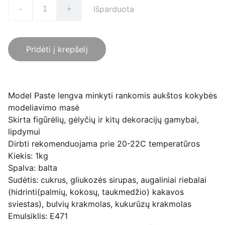
Išparduota
-
+
Pridėti į krepšelį
Model Paste lengva minkyti rankomis aukštos kokybės
modeliavimo masė
Skirta figūrėlių, gėlyčių ir kitų dekoracijų gamybai,
lipdymui
Dirbti rekomenduojama prie 20-22C temperatūros
Kiekis: 1kg
Spalva: balta
Sudėtis: cukrus, gliukozės sirupas, augaliniai riebalai
(hidrinti(palmių, kokosų, taukmedžio) kakavos
sviestas), bulvių krakmolas, kukurūzų krakmolas
Emulsiklis: E471