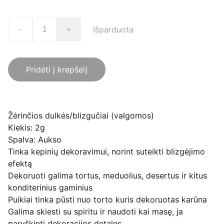
Išparduota
-
+
Pridėti į krepšelį
Žėrinčios dulkės/blizgučiai (valgomos)
Kiekis: 2g
Spalva: Aukso
Tinka kepinių dekoravimui, norint suteikti blizgėjimo
efektą
Dekoruoti galima tortus, meduolius, desertus ir kitus
konditerinius gaminius
Puikiai tinka pūsti nuo torto kuris dekoruotas karūna
Galima skiesti su spiritu ir naudoti kai masę, ja
paryškinti dekoracijos detales