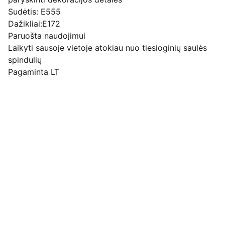
Sudėtis: E555
Dažikliai:E172
Paruošta naudojimui
Laikyti sausoje vietoje atokiau nuo tiesioginių saulės
spindulių
Pagaminta LT
Pirkimo pardavimo taisyklės
Privatumo politika
Pristatymo kainos ir sąlygos
Adresas